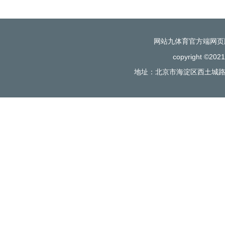
网站九体育官方端网页
copyright 
地址：北京市海淀区西土城路