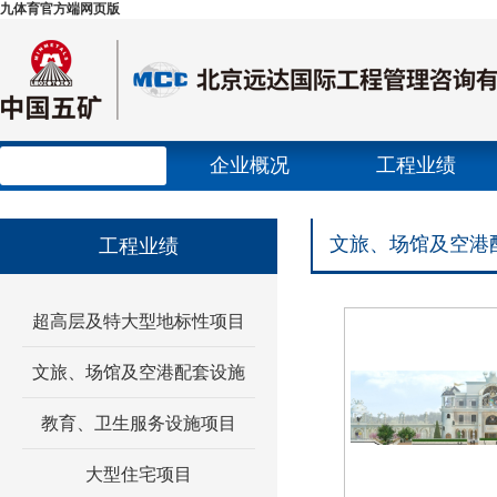
九体育官方端网页版
九体育官方端网页
企业概况
工程业绩
九体育官方端网页
版-九体育（中国）
文旅、场馆及空港
工程业绩
版-九体育（中国）
banner
超高层及特大型地标性项目
文旅、场馆及空港配套设施
教育、卫生服务设施项目
大型住宅项目