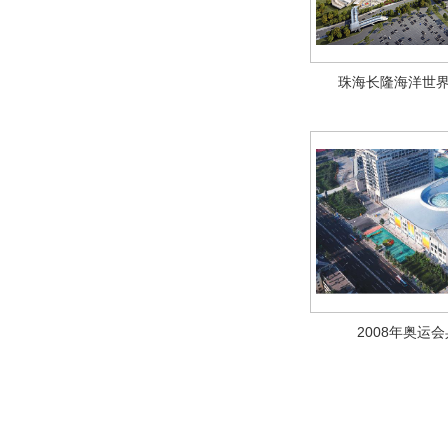
珠海长隆海洋世
2008年奥运