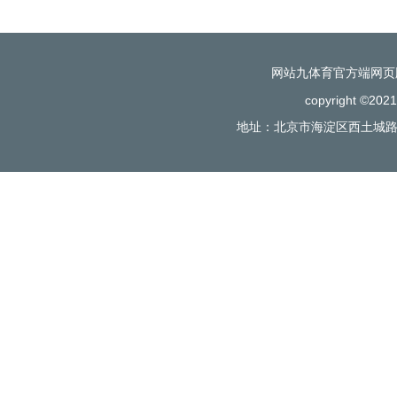
网站九体育官方端网页
copyright 
地址：北京市海淀区西土城路