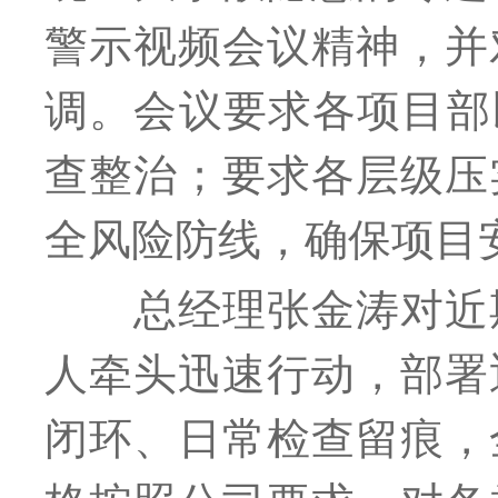
警示视频会议精神，并
调。会议要求各项目部
查整治；要求各层级压
全风险防线，确保项目
总经理张金涛
对近
人牵头迅速行动，
部署
闭环、日常检查留痕，