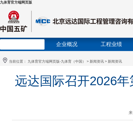
九体育官方端网页版
九体育官方端网页
企业概况
工程业绩
九体育官方端网页
版-九体育（中国）
当前位置：
九体育官方端网页版-九体育（中国）
>
新闻资讯
>
新闻资讯
版-九体育（中国）
banner
远达国际召开2026
来