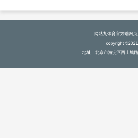
网站九体育官方端网页
copyright 
地址：北京市海淀区西土城路