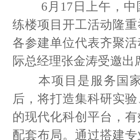
6月17日上午，
练楼项目开工活动隆重
各参建单位代表齐聚
活
际总经理张金涛受邀出
本项目是服务国
后，将
打造
集科研实验
的现代化科创平台，有
配套布局。
通过搭建专