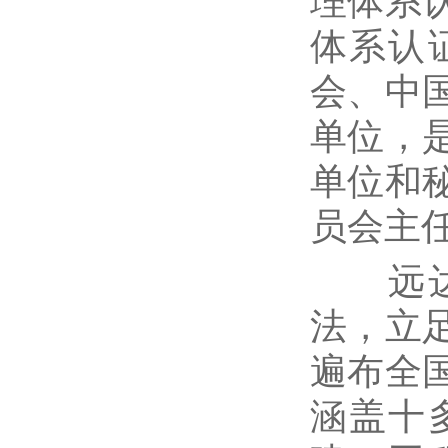
理体系
体系认
会、中
单位，
单位和
员会主
远达国
法，立
遍布全
涵盖十