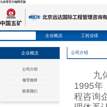
九体育官方端网页版
九体育官方端网页
企业概况
工程业绩
九体育官方端网页
版-九体育（中国）
公司介绍
企业概况
版-九体育（中国）
banner
公司介绍
九体育
领导致辞
1995
联系我们
程咨询