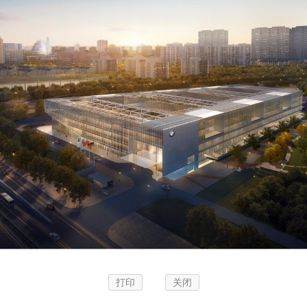
打印
关闭