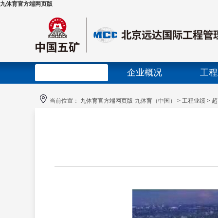
九体育官方端网页版
九体育官方端网页
企业概况
工程
九体育官方端网页
版-九体育（中国）
当前位置：
九体育官方端网页版-九体育（中国）
>
工程业绩
>
超
版-九体育（中国）
banner